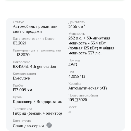
Статус
Двигатель
3
Автомобиль продан или
3456 см
снят с продажи
Мощность
262 л.с. + 30-минутная
Дата регистрации в Корее
03.2021
мощность - 55.4 кВт
(полная 123 кВт) = общая
Примерная дата производства
мощность 337 л.с.
~ 12.2020
Привод
Поколение
4WD
RX450hL 4th generation
Лот
Комплектация
42058413
Executive
Коробка
Пробег
Автоматическая (AT)
137 009 км
Номер автомобиля
Кузов
109고3026
Кроссовер / Внедорожник
Мест
Тип топлива
5
Гибрид (бензин + электро)
Цвет кузова
Сланцево-серый