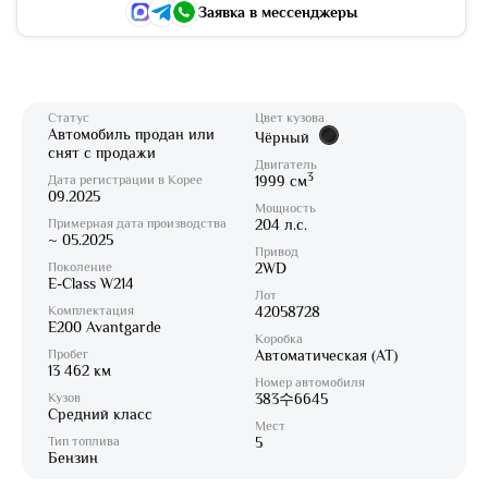
Заявка в мессенджеры
Статус
Цвет кузова
Автомобиль продан или
Чёрный
снят с продажи
Двигатель
3
Дата регистрации в Корее
1999 см
09.2025
Мощность
Примерная дата производства
204 л.с.
~ 05.2025
Привод
Поколение
2WD
E-Class W214
Лот
Комплектация
42058728
E200 Avantgarde
Коробка
Пробег
Автоматическая (AT)
13 462 км
Номер автомобиля
Кузов
383수6645
Средний класс
Мест
Тип топлива
5
Бензин