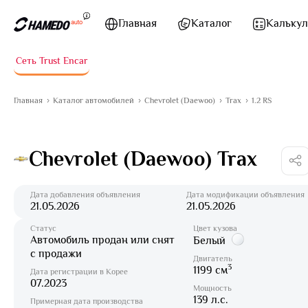
Перейти к содержимому
Главная
Каталог
Калькул
Сеть Trust Encar
Главная
Каталог автомобилей
Chevrolet (Daewoo)
Trax
1.2 RS
Chevrolet (Daewoo) Trax
Дата добавления объявления
Дата модификации объявления
21.05.2026
21.05.2026
Статус
Цвет кузова
Автомобиль продан или снят
Белый
с продажи
Двигатель
3
1199 см
Дата регистрации в Корее
07.2023
Мощность
139 л.с.
Примерная дата производства