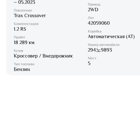
~ 05.2023
Привод
2WD
Поколение
Trax Crossover
Лот
42059060
Комплектация
1.2 RS
Коробка
Автоматическая (AT)
Пробег
18 289 км
Номер автомобиля
294노9893
Кузов
Кроссовер / Внедорожник
Мест
5
Тип топлива
Бензин