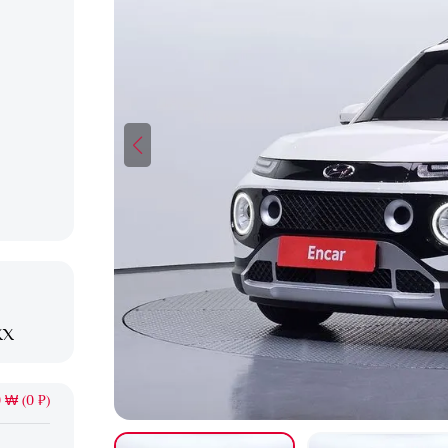
XX
 ₩ (0 ₽)