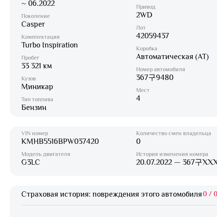
~ 06.2022
Привод
2WD
Поколение
Casper
Лот
42059437
Комплектация
Turbo Inspiration
Коробка
Автоматическая (AT)
Пробег
33 321 км
Номер автомобиля
367구9480
Кузов
Миникар
Мест
4
Тип топлива
Бензин
VIN номер
Количество смен владельца
KMHB5516BPW037420
0
Модель двигателя
История изменения номера
G3LC
20.07.2022 — 367구XX
Страховая история: повреждения этого автомобиля
0
/
0