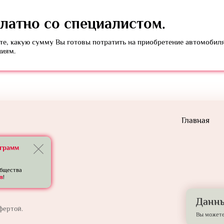
латно
со специалистом.
е, какую сумму Вы готовы потратить на приобретение автомобил
ниям.
Главная
еграмм
общества
в
!
Данны
фертой.
Вы можете