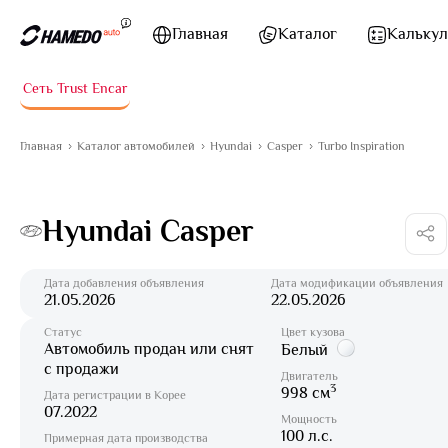
Перейти к содержимому
Главная
Каталог
Калькул
Сеть Trust Encar
Главная
Каталог автомобилей
Hyundai
Casper
Turbo Inspiration
Hyundai Casper
Дата добавления объявления
Дата модификации объявления
21.05.2026
22.05.2026
Статус
Цвет кузова
Автомобиль продан или снят
Белый
с продажи
Двигатель
3
998 см
Дата регистрации в Корее
07.2022
Мощность
100 л.с.
Примерная дата производства