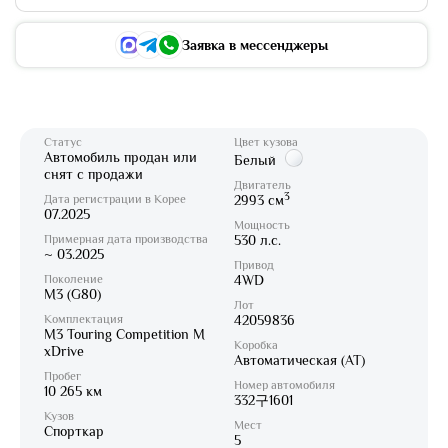
Заявка в мессенджеры
Статус
Цвет кузова
Автомобиль продан или
Белый
снят с продажи
Двигатель
3
Дата регистрации в Корее
2993 см
07.2025
Мощность
Примерная дата производства
530 л.с.
~ 03.2025
Привод
Поколение
4WD
M3 (G80)
Лот
Комплектация
42059836
M3 Touring Competition M
Коробка
xDrive
Автоматическая (AT)
Пробег
Номер автомобиля
10 265 км
332구1601
Кузов
Мест
Спорткар
5