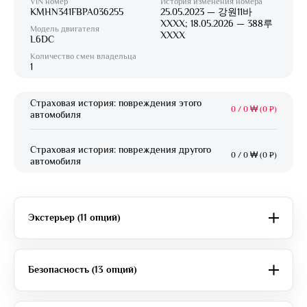
VIN номер
История изменения номера
KMHN341FBPA036255
25.05.2023 — 강원11바
XXXX; 18.05.2026 — 388루
Модель двигателя
XXXX
L6DC
Количество смен владельца
1
Страховая история: повреждения этого
0
/
0 ₩ (0 ₽)
автомобиля
Страховая история: повреждения другого
0
/
0 ₩ (0 ₽)
автомобиля
Экстерьер (11 опций)
Безопасность (13 опций)