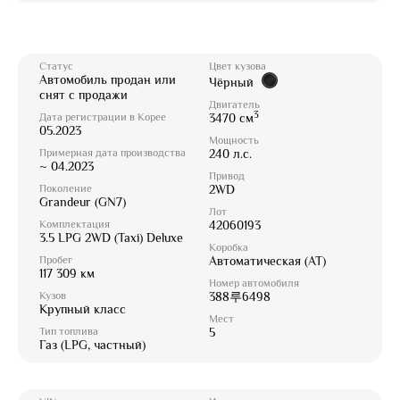
Статус
Цвет кузова
Автомобиль продан или
Чёрный
снят с продажи
Двигатель
3
Дата регистрации в Корее
3470 см
05.2023
Мощность
Примерная дата производства
240 л.с.
~ 04.2023
Привод
Поколение
2WD
Grandeur (GN7)
Лот
Комплектация
42060193
3.5 LPG 2WD (Taxi) Deluxe
Коробка
Пробег
Автоматическая (AT)
117 309 км
Номер автомобиля
Кузов
388루6498
Крупный класс
Мест
Тип топлива
5
Газ (LPG, частный)