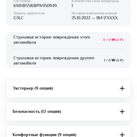
VIN номер
Количество смен владельца
KMHB5516BPW050949
1
Модель двигателя
История изменения номера
G3LC
25.10.2022 — 184구XXXX
Страховая история: повреждения этого
0
/
0 ₩ (0 ₽)
автомобиля
Страховая история: повреждения другого
1
/
0 ₩ (0 ₽)
автомобиля
Экстерьер (9 опций)
Безопасность (12 опций)
Комфортные функции (9 опций)