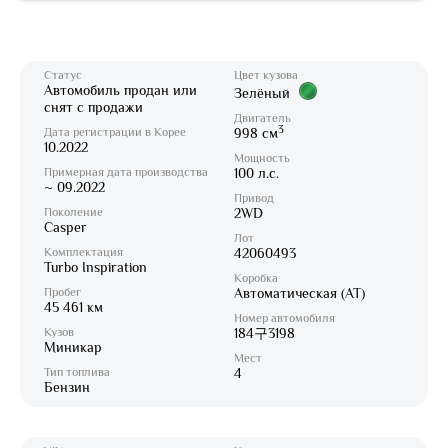
Статус
Цвет кузова
Автомобиль продан или
Зелёный
снят с продажи
Двигатель
3
Дата регистрации в Корее
998 см
10.2022
Мощность
Примерная дата производства
100 л.с.
~ 09.2022
Привод
Поколение
2WD
Casper
Лот
Комплектация
42060493
Turbo Inspiration
Коробка
Пробег
Автоматическая (AT)
45 461 км
Номер автомобиля
Кузов
184구3198
Миникар
Мест
Тип топлива
4
Бензин