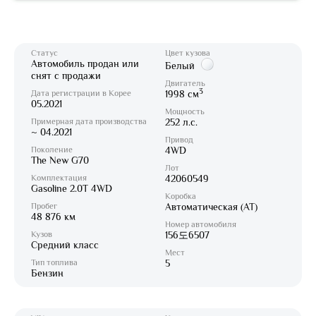
Статус
Цвет кузова
Автомобиль продан или
Белый
снят с продажи
Двигатель
3
Дата регистрации в Корее
1998 см
05.2021
Мощность
Примерная дата производства
252 л.с.
~ 04.2021
Привод
Поколение
4WD
The New G70
Лот
Комплектация
42060549
Gasoline 2.0T 4WD
Коробка
Пробег
Автоматическая (AT)
48 876 км
Номер автомобиля
Кузов
156도6507
Средний класс
Мест
Тип топлива
5
Бензин