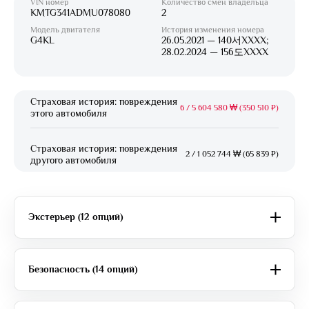
VIN номер
Количество смен владельца
KMTG341ADMU078080
2
Модель двигателя
История изменения номера
G4KL
26.05.2021 — 140서XXXX;
28.02.2024 — 156도XXXX
Страховая история: повреждения
6
/
5 604 580 ₩ (350 510 ₽)
этого автомобиля
Страховая история: повреждения
2
/
1 052 744 ₩ (65 839 ₽)
другого автомобиля
Экстерьер (12 опций)
Безопасность (14 опций)