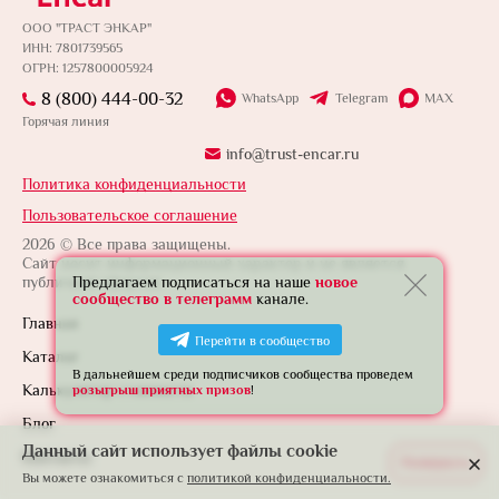
ООО "ТРАСТ ЭНКАР"
ИНН: 7801739565
ОГРН: 1257800005924
8 (800) 444-00-32
WhatsApp
Telegram
MAX
Горячая линия
info@trust-encar.ru
Политика конфиденциальности
Пользовательское соглашение
2026 © Все права защищены.
Сайт носит информационный характер и не является
публичной офертой.
Предлагаем подписаться на наше
новое
сообщество в телеграмм
канале.
Главная
Перейти в сообщество
Каталог
В дальнейшем среди подписчиков сообщества проведем
Калькулятор стоимости
розыгрыш приятных призов
!
Блог
Данный сайт использует файлы cookie
Контакты
Развернуть
Вы можете ознакомиться с
политикой конфиденциальности.