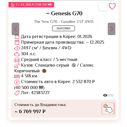
1 / 44 288 ₽ (708 150 ₩)
Genesis G70
The New G70 - Gasoline 2.5T 4WD
264더1965
Дата регистрации в Корее: 01.2026
Примерная дата производства: ~ 12.2025
2497 см³ / Бензин / 4WD
304 л.с.
Средний класс / 5 местный
Кузов: Сланцево-серый
/ Салон:
Коричневый
4 518 км
Стоимость авто в Корее: 2 532 870 ₽
(40 500 000 ₩)
Лот: 42383727
1332
Стоимость до Владивостока:
~ 6 769 997 ₽