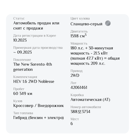
Статус
Цвет кузова
Автомобиль продан или
Сланцево-серый
снят с продажи
Двигатель
3
Дата регистрации в Корее
1598 см
10.2023
Мощность
Примерная дата производства
180 л.с. + 30-минутная
~ 09.2023
мощность - 21.5 кВт
(полная 47.7 кВт) = общая
Поколение
мощность 209 л.с.
The New Sorento 4th
generation
Привод
2WD
Комплектация
HEV 1.6 2WD Noblesse
Лот
42061461
Пробег
60 349 км
Коробка
Автоматическая (AT)
Кузов
Кроссовер / Внедорожник
Номер автомобиля
388모3734
Тип топлива
Гибрид (бензин + электро)
Мест
6