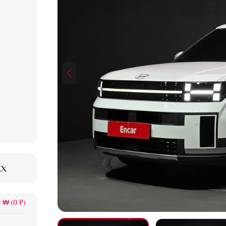
XX
 ₩ (0 ₽)