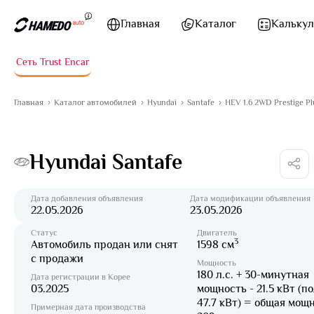
Перейти к содержимому
Главная
Каталог
Калькул
Сеть Trust Encar
Главная
Каталог автомобилей
Hyundai
Santafe
HEV 1.6 2WD Prestige Pl
Hyundai Santafe
Дата добавления объявления
Дата модификации объявления
22.05.2026
23.05.2026
Статус
Двигатель
3
Автомобиль продан или снят
1598 см
с продажи
Мощность
180 л.с. + 30-минутная
Дата регистрации в Корее
03.2025
мощность - 21.5 кВт (п
47.7 кВт) = общая мощ
Примерная дата производства