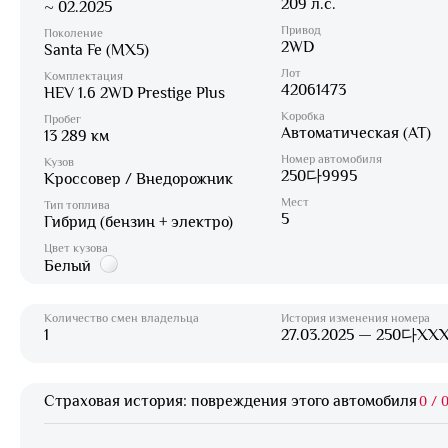
209 л.с.
~ 02.2025
Привод
Поколение
2WD
Santa Fe (MX5)
Лот
Комплектация
42061473
HEV 1.6 2WD Prestige Plus
Коробка
Пробег
Автоматическая (AT)
13 289 км
Номер автомобиля
Кузов
250다9995
Кроссовер / Внедорожник
Мест
Тип топлива
5
Гибрид (бензин + электро)
Цвет кузова
Белый
Количество смен владельца
История изменения номера
1
27.03.2025 — 250다XX
Страховая история: повреждения этого автомобиля
0
/
0