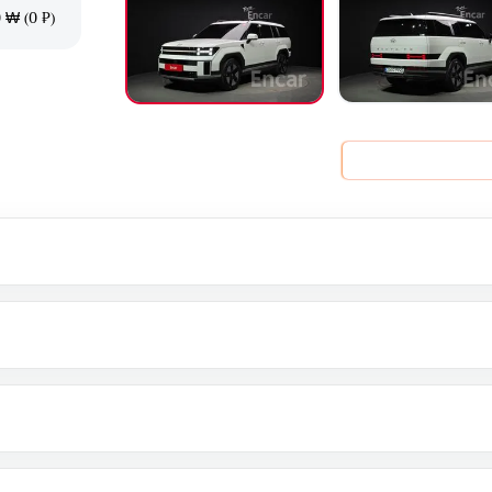
 ₩ (0 ₽)