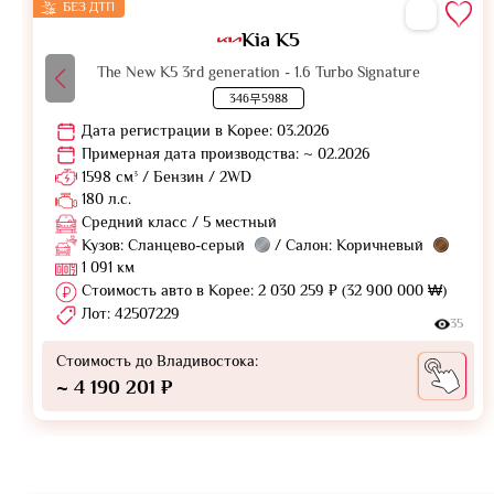
БЕЗ ДТП
Kia K5
The New K5 3rd generation - 1.6 Turbo Signature
346무5988
Дата регистрации в Корее: 03.2026
Примерная дата производства: ~ 02.2026
1598 см³ / Бензин / 2WD
180 л.с.
Средний класс / 5 местный
Кузов: Сланцево-серый
/ Салон: Коричневый
1 091 км
Стоимость авто в Корее: 2 030 259 ₽ (32 900 000 ₩)
Лот: 42507229
35
Стоимость до Владивостока:
~ 4 190 201 ₽