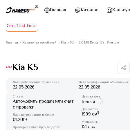
Перейти к содержимому
Главная
Каталог
Калькул
Сеть Trust Encar
Главная
Каталог автомобилей
Kia
K5
2.0 LPI Rental Car Prestige
Kia K5
Дата добавления объявления
Дата модификации объявления
22.05.2026
22.05.2026
Статус
Цвет кузова
Автомобиль продан или снят
Белый
с продажи
Двигатель
3
1999 см
Дата регистрации в Корее
01.2019
Мощность
151 л.с.
Примерная дата производства