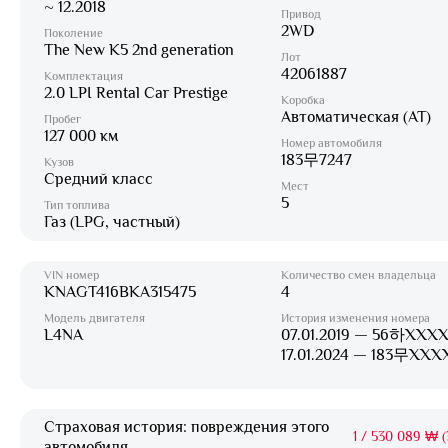
~ 12.2018
Привод
2WD
Поколение
The New K5 2nd generation
Лот
42061887
Комплектация
2.0 LPI Rental Car Prestige
Коробка
Автоматическая (AT)
Пробег
127 000 км
Номер автомобиля
183무7247
Кузов
Средний класс
Мест
5
Тип топлива
Газ (LPG, частный)
VIN номер
Количество смен владельца
KNAGT416BKA315475
4
Модель двигателя
История изменения номера
L4NA
07.01.2019 — 56하XXXX
17.01.2024 — 183무XXX
Страховая история: повреждения этого
1
/
530 089 ₩ (3
автомобиля