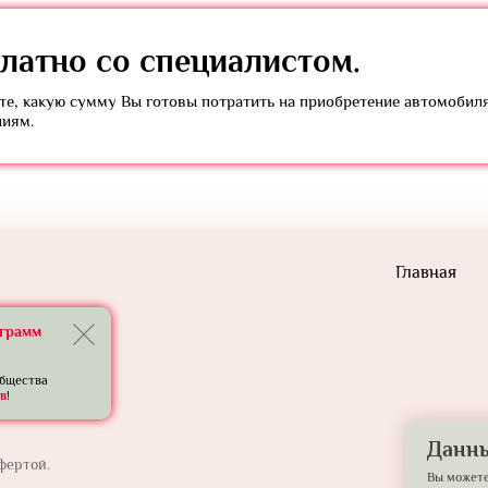
латно
со специалистом.
е, какую сумму Вы готовы потратить на приобретение автомобил
ниям.
Главная
еграмм
общества
в
!
Данны
фертой.
Вы можете