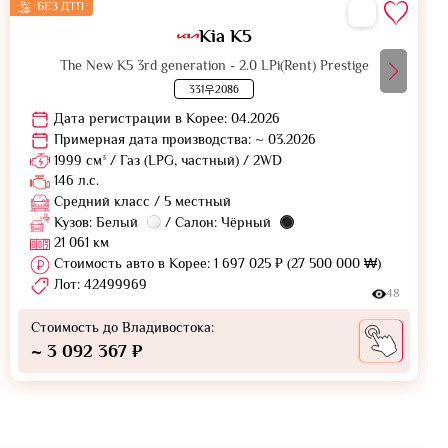
БЕЗ ДТП
Kia K5
The New K5 3rd generation - 2.0 LPi(Rent) Prestige
331우2086
Дата регистрации в Корее: 04.2026
Примерная дата производства: ~ 03.2026
1999 см³ / Газ (LPG, частный) / 2WD
146 л.с.
Средний класс / 5 местный
Кузов: Белый
/ Салон: Чёрный
21 061 км
Стоимость авто в Корее: 1 697 025 ₽ (27 500 000 ₩)
Лот: 42499969
48
Стоимость до Владивостока:
~ 3 092 367 ₽