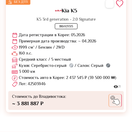
БЕЗ ДТП
Kia K5
K5 3rd generation - 2.0 Signature
186머9313
Дата регистрации в Корее: 05.2026
Примерная дата производства: ~ 04.2026
1999 см³ / Бензин / 2WD
160 л.с.
Средний класс / 5 местный
Кузов: Серебристо-серый
/ Салон: Серый
3 000 км
Стоимость авто в Корее: 2 437 545 ₽ (39 500 000 ₩)
Лот: 42503946
21
Стоимость до Владивостока:
~ 3 881 887 ₽