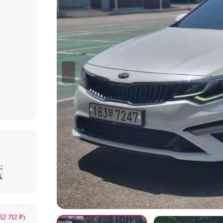
;
X
2 712 ₽)