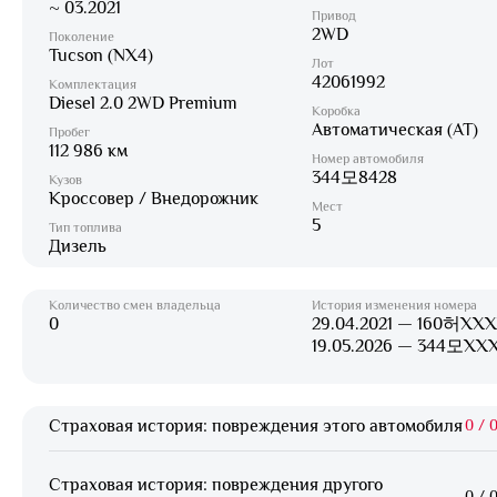
~ 03.2021
Привод
2WD
Поколение
Tucson (NX4)
Лот
42061992
Комплектация
Diesel 2.0 2WD Premium
Коробка
Автоматическая (AT)
Пробег
112 986 км
Номер автомобиля
344모8428
Кузов
Кроссовер / Внедорожник
Мест
5
Тип топлива
Дизель
Количество смен владельца
История изменения номера
0
29.04.2021 — 160허XXX
19.05.2026 — 344모XX
Страховая история: повреждения этого автомобиля
0
/
0
Страховая история: повреждения другого
0
/
0