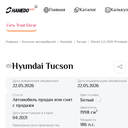
Перейти к содержимому
Главная
Каталог
Калькул
Сеть Trust Encar
Главная
Каталог автомобилей
Hyundai
Tucson
Diesel 2.0 2WD Premium
Hyundai Tucson
Дата добавления объявления
Дата модификации объявления
22.05.2026
22.05.2026
Статус
Цвет кузова
Автомобиль продан или снят
Белый
с продажи
Двигатель
3
1998 см
Дата регистрации в Корее
04.2021
Мощность
186 л.с.
Примерная дата производства