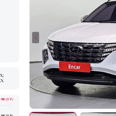
X;
XX
 ₩ (0 ₽)
 ₩ (0 ₽)