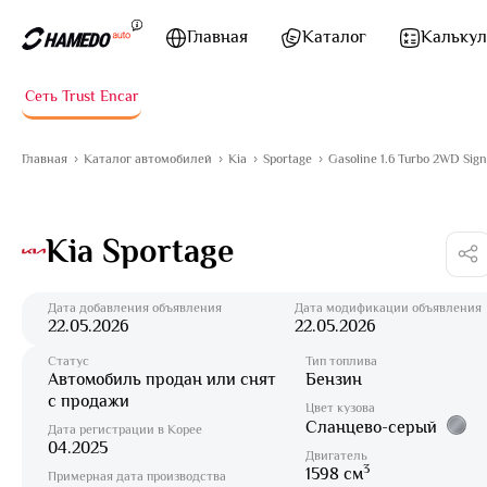
Перейти к содержимому
Главная
Каталог
Калькул
Сеть Trust Encar
Главная
Каталог автомобилей
Kia
Sportage
Gasoline 1.6 Turbo 2WD Sign
Kia Sportage
Дата добавления объявления
Дата модификации объявления
22.05.2026
22.05.2026
Статус
Тип топлива
Автомобиль продан или снят
Бензин
с продажи
Цвет кузова
Сланцево-серый
Дата регистрации в Корее
04.2025
Двигатель
3
1598 см
Примерная дата производства