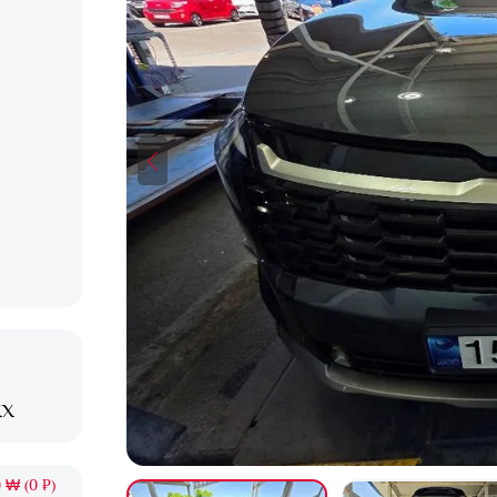
XX
 ₩ (0 ₽)