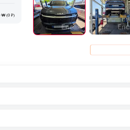
 ₩ (0 ₽)