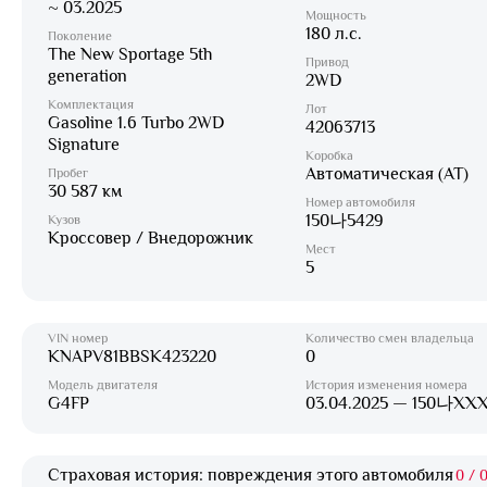
~ 03.2025
Мощность
180 л.с.
Поколение
The New Sportage 5th
Привод
generation
2WD
Комплектация
Лот
Gasoline 1.6 Turbo 2WD
42063713
Signature
Коробка
Автоматическая (AT)
Пробег
30 587 км
Номер автомобиля
150나5429
Кузов
Кроссовер / Внедорожник
Мест
5
VIN номер
Количество смен владельца
KNAPV81BBSK423220
0
Модель двигателя
История изменения номера
G4FP
03.04.2025 — 150나XX
Страховая история: повреждения этого автомобиля
0
/
0