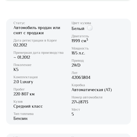
Статус
Цвет кузова
Автомобиль продан или
Белый
снят с продажи
Двигатель
3
Дата регистрации в Корее
1999 см
02.2012
Мощность
Примерная дата производства
165 л.с.
~ 01.2012
Привод
Поколение
2WD
K5
Лот
Комплектация
42063804
2.0 Luxury
Коробка
Пробег
Автоматическая (AT)
220 807 км
Номер автомобиля
Кузов
27나8713
Средний класс
Мест
Тип топлива
5
Бензин