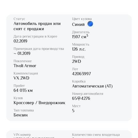
Статус
Цвет кузова
Автомобиль продан или
Синий
снят с продажи
Двигатель
3
Дата регистрации в Корее
1597 см
02.2019
Мощность
Примерная дата производства
126 л.с.
~ 01.2019
Привод
Поколение
2WD
Tivoli Armor
Лот
Комплектация
42063997
VX 2WD
Коробка
Пробег
Автоматическая (AT)
64 035 км
Номер автомобиля
Кузов
65우4276
Кроссовер / Внедорожник
Мест
Тип топлива
5
Бензин
VIN номер
Количество смен владельца