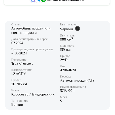
Статус
Цвет кузова
Автомобиль продан или
Чёрный
снят с продажи
Двигатель
3
Дата регистрации в Корее
1199 см
07.2024
Мощность
Примерная дата производства
139 л.с.
~ 05.2024
Привод
Поколение
2WD
Trax Crossover
Лот
Комплектация
42064629
1.2 ACTIV
Коробка
Пробег
Автоматическая (AT)
20 703 км
Номер автомобиля
Кузов
371노9911
Кроссовер / Внедорожник
Мест
Тип топлива
5
Бензин