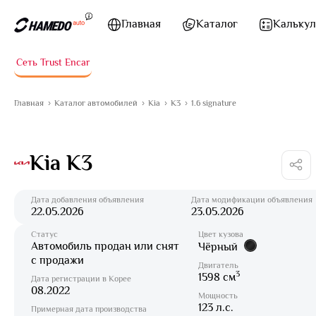
Перейти к содержимому
Главная
Каталог
Калькул
Сеть Trust Encar
Главная
Каталог автомобилей
Kia
K3
1.6 signature
Kia K3
Дата добавления объявления
Дата модификации объявления
22.05.2026
23.05.2026
Статус
Цвет кузова
Автомобиль продан или снят
Чёрный
с продажи
Двигатель
3
1598 см
Дата регистрации в Корее
08.2022
Мощность
123 л.с.
Примерная дата производства