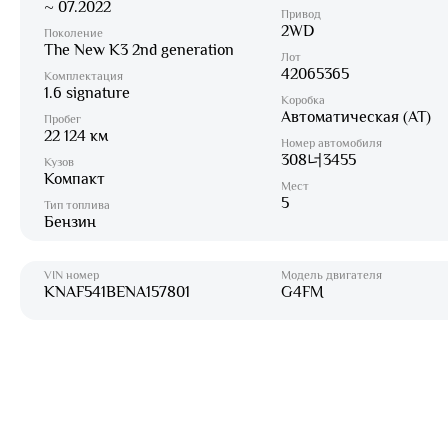
~ 07.2022
Привод
2WD
Поколение
The New K3 2nd generation
Лот
42065365
Комплектация
1.6 signature
Коробка
Автоматическая (AT)
Пробег
22 124 км
Номер автомобиля
308너3455
Кузов
Компакт
Мест
5
Тип топлива
Бензин
VIN номер
Модель двигателя
KNAF541BENA157801
G4FM