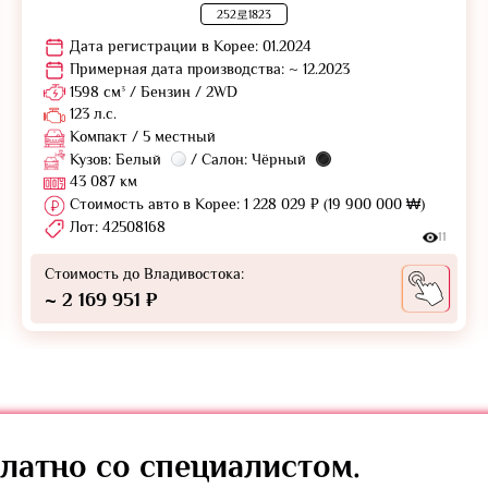
252로1823
Дата регистрации в Корее: 01.2024
Примерная дата производства: ~ 12.2023
1598 см³ / Бензин / 2WD
123 л.с.
Компакт / 5 местный
Кузов: Белый
/ Салон: Чёрный
43 087 км
Стоимость авто в Корее: 1 228 029 ₽ (19 900 000 ₩)
Лот: 42508168
11
Стоимость до Владивостока:
~ 2 169 951 ₽
латно
со специалистом.