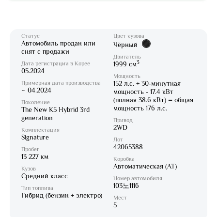
Статус
Цвет кузова
Автомобиль продан или
Чёрный
снят с продажи
Двигатель
3
Дата регистрации в Корее
1999 см
05.2024
Мощность
Примерная дата производства
152 л.с. + 30-минутная
~ 04.2024
мощность - 17.4 кВт
(полная 38.6 кВт) = общая
Поколение
мощность 176 л.с.
The New K5 Hybrid 3rd
generation
Привод
2WD
Комплектация
Signature
Лот
42065388
Пробег
13 227 км
Коробка
Автоматическая (AT)
Кузов
Средний класс
Номер автомобиля
103노1116
Тип топлива
Гибрид (бензин + электро)
Мест
5