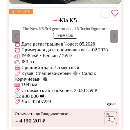
БЕЗ ДТП
Kia K5
The New K5 3rd generation - 1.6 Turbo Signature
346무5988
Дата регистрации в Корее: 03.2026
Примерная дата производства: ~ 02.2026
1598 см³ / Бензин / 2WD
180 л.с.
Средний класс / 5 местный
Кузов: Сланцево-серый
/ Салон:
Коричневый
1 091 км
Стоимость авто в Корее: 2 030 259 ₽
(32 900 000 ₩)
Лот: 42507229
147
Стоимость до Владивостока:
~ 4 190 201 ₽