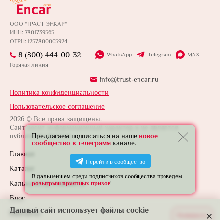
ООО "ТРАСТ ЭНКАР"
ИНН: 7801739565
ОГРН: 1257800005924
8 (800) 444-00-32
WhatsApp
Telegram
MAX
Горячая линия
info@trust-encar.ru
Политика конфиденциальности
Пользовательское соглашение
2026 © Все права защищены.
Сайт носит информационный характер и не является
Предлагаем подписаться на наше
новое
публичной офертой.
сообщество в телеграмм
канале.
Главная
Перейти в сообщество
Каталог
В дальнейшем среди подписчиков сообщества проведем
Калькулятор стоимости
розыгрыш приятных призов
!
Блог
Данный сайт использует файлы cookie
Контакты
Развернуть