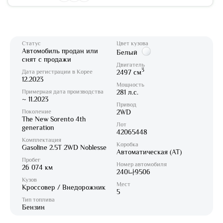
Статус
Цвет кузова
Автомобиль продан или
Белый
снят с продажи
Двигатель
3
Дата регистрации в Корее
2497 см
12.2023
Мощность
Примерная дата производства
281 л.с.
~ 11.2023
Привод
Поколение
2WD
The New Sorento 4th
Лот
generation
42065448
Комплектация
Коробка
Gasoline 2.5T 2WD Noblesse
Автоматическая (AT)
Пробег
Номер автомобиля
26 074 км
240나9506
Кузов
Мест
Кроссовер / Внедорожник
5
Тип топлива
Бензин