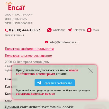
ООО "ТРАСТ ЭНКАР"
ИНН: 7801739565
ОГРН: 1257800005924
8 (800) 444-00-32
WhatsApp
Telegram
MAX
Горячая линия
info@trust-encar.ru
Политика конфиденциальности
Пользовательское соглашение
2026 © Все права защищены.
Сайт носит информационный характер и не является
публичной офертой.
Предлагаем подписаться на наше
новое
сообщество в телеграмм
канале.
Главная
Перейти в сообщество
Каталог
В дальнейшем среди подписчиков сообщества проведем
Калькулятор стоимости
розыгрыш приятных призов
!
Блог
Данный сайт использует файлы cookie
Контакты