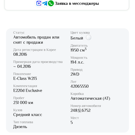
Заявка в мессенджеры
Статус
Цвет кузова
Автомобиль продан или
Белый
снят с продажи
Двигатель
3
Дата регистрации в Корее
1950 см
08.2016
Мощность
Примерная дата производства
194 л.с.
~ 04.2016
Привод
Поколение
2WD
E-Class W213
Лот
Комплектация
42065550
E220d Exclusive
Коробка
Пробег
Автоматическая (AT)
231 000 км
Номер автомобиля
Кузов
248도6752
Средний класс
Мест
Тип топлива
5
Дизель