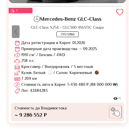
1
Mercedes-Benz GLC-Class
GLC-Class X254 - GLC300 4MATIC Coupe
235가1160
Дата регистрации в Корее: 01.2026
Примерная дата производства: ~ 09.2025
1991 см³ / Бензин / 4WD
258 л.с.
Кроссовер / Внедорожник / 5 местный
Кузов: Белый
/ Салон: Коричневый
7 269 км
Стоимость авто в Корее: 5 430 480 ₽ (88 000 000 ₩)
Лот: 42484283
76
Стоимость до Владивостока:
~ 9 286 552 ₽