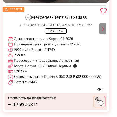
БЕЗ ДТП
Mercedes-Benz GLC-Class
GLC-Class X254 - GLC300 4MATIC AMG Line
333구9754
Дата регистрации в Корее: 04.2026
Примерная дата производства: ~ 12.2025
1999 см³ / Бензин / 4WD
258 л.с.
Кроссовер / Внедорожник / 5 местный
Кузов: Белый
/ Салон: Чёрный
1 202 км
Стоимость авто в Корее: 5 060 220 ₽ (82 000 000 ₩)
Лот: 42476193
70
Стоимость до Владивостока:
~ 8 756 352 ₽