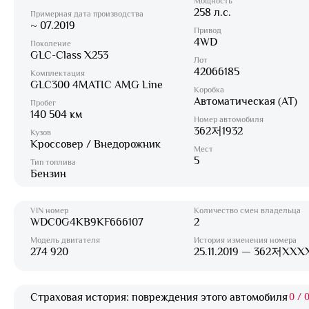
Мощность
258 л.с.
Примерная дата производства
~ 07.2019
Привод
4WD
Поколение
GLC-Class X253
Лот
42066185
Комплектация
GLC300 4MATIC AMG Line
Коробка
Автоматическая (AT)
Пробег
140 504 км
Номер автомобиля
362저1932
Кузов
Кроссовер / Внедорожник
Мест
5
Тип топлива
Бензин
VIN номер
Количество смен владельца
WDC0G4KB9KF666107
2
Модель двигателя
История изменения номера
274 920
25.11.2019 — 362저XXX
Страховая история: повреждения этого автомобиля
0
/
0