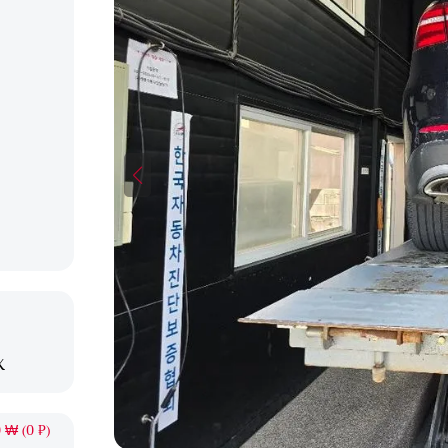
X
 ₩ (0 ₽)