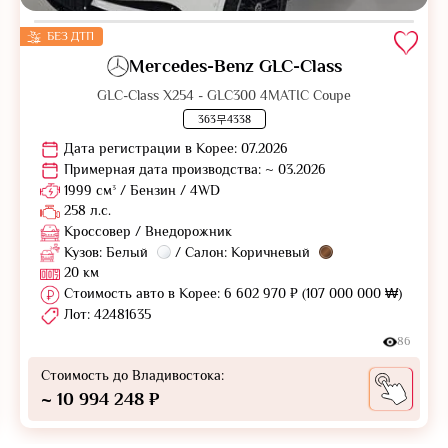
БЕЗ ДТП
Mercedes-Benz GLC-Class
GLC-Class X254 - GLC300 4MATIC Coupe
363무4338
Дата регистрации в Корее: 07.2026
Примерная дата производства: ~ 03.2026
1999 см³ / Бензин / 4WD
258 л.с.
Кроссовер / Внедорожник
Кузов: Белый
/ Салон: Коричневый
20 км
Стоимость авто в Корее: 6 602 970 ₽ (107 000 000 ₩)
Лот: 42481635
86
Стоимость до Владивостока:
~ 10 994 248 ₽