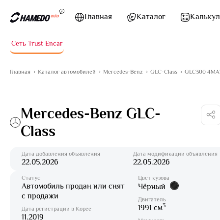
Перейти к содержимому
Главная
Каталог
Калькул
Сеть Trust Encar
Главная
Каталог автомобилей
Mercedes-Benz
GLC-Class
GLC300 4MAT
Mercedes-Benz GLC-
Class
Дата добавления объявления
Дата модификации объявления
22.05.2026
22.05.2026
Статус
Цвет кузова
Автомобиль продан или снят
Чёрный
с продажи
Двигатель
3
1991 см
Дата регистрации в Корее
11.2019