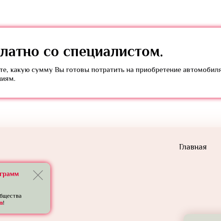
латно
со специалистом.
е, какую сумму Вы готовы потратить на приобретение автомобил
ниям.
Главная
еграмм
общества
в
!