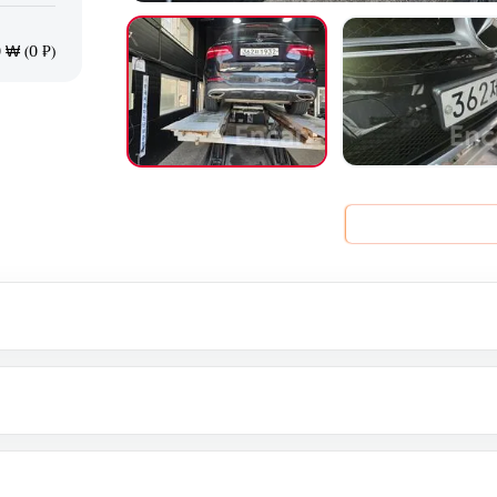
 ₩ (0 ₽)