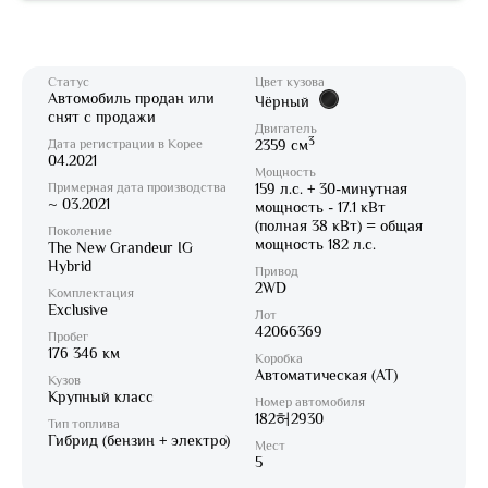
Статус
Цвет кузова
Автомобиль продан или
Чёрный
снят с продажи
Двигатель
3
Дата регистрации в Корее
2359 см
04.2021
Мощность
Примерная дата производства
159 л.с. + 30-минутная
~ 03.2021
мощность - 17.1 кВт
(полная 38 кВт) = общая
Поколение
мощность 182 л.с.
The New Grandeur IG
Hybrid
Привод
2WD
Комплектация
Exclusive
Лот
42066369
Пробег
176 346 км
Коробка
Автоматическая (AT)
Кузов
Крупный класс
Номер автомобиля
182허2930
Тип топлива
Гибрид (бензин + электро)
Мест
5