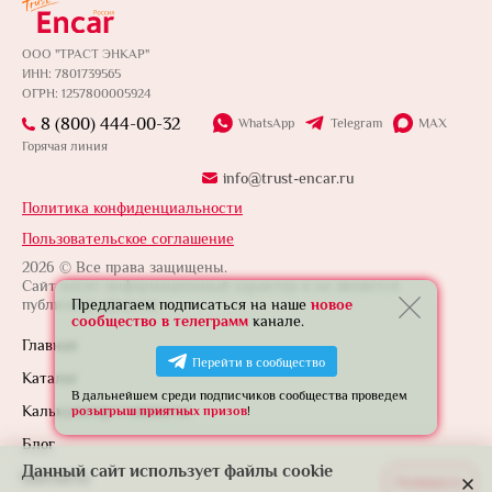
ООО "ТРАСТ ЭНКАР"
ИНН: 7801739565
ОГРН: 1257800005924
8 (800) 444-00-32
WhatsApp
Telegram
MAX
Горячая линия
info@trust-encar.ru
Политика конфиденциальности
Пользовательское соглашение
2026 © Все права защищены.
Сайт носит информационный характер и не является
публичной офертой.
Предлагаем подписаться на наше
новое
сообщество в телеграмм
канале.
Главная
Перейти в сообщество
Каталог
В дальнейшем среди подписчиков сообщества проведем
Калькулятор стоимости
розыгрыш приятных призов
!
Блог
Данный сайт использует файлы cookie
Контакты
Развернуть