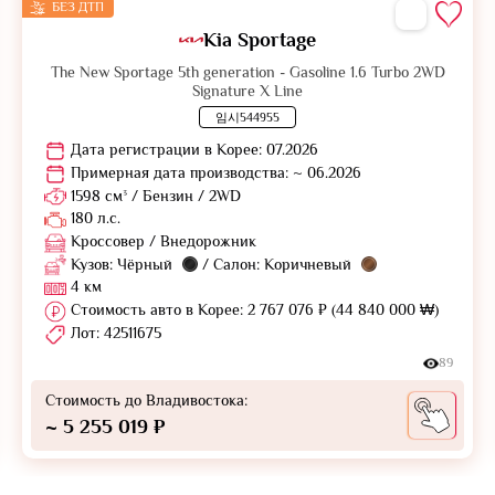
БЕЗ ДТП
Kia Sportage
The New Sportage 5th generation - Gasoline 1.6 Turbo 2WD
Signature X Line
임시544955
Дата регистрации в Корее: 07.2026
Примерная дата производства: ~ 06.2026
1598 см³ / Бензин / 2WD
180 л.с.
Кроссовер / Внедорожник
Кузов: Чёрный
/ Салон: Коричневый
4 км
Стоимость авто в Корее: 2 767 076 ₽ (44 840 000 ₩)
Лот: 42511675
89
Стоимость до Владивостока:
~ 5 255 019 ₽