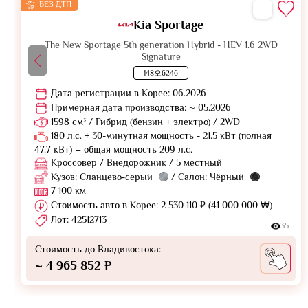
БЕЗ ДТП
Kia Sportage
The New Sportage 5th generation Hybrid - HEV 1.6 2WD
Signature
148오6246
Дата регистрации в Корее: 06.2026
Примерная дата производства: ~ 05.2026
1598 см³ / Гибрид (бензин + электро) / 2WD
180 л.с. + 30-минутная мощность - 21.5 кВт (полная
47.7 кВт) = общая мощность 209 л.с.
Кроссовер / Внедорожник / 5 местный
Кузов: Сланцево-серый
/ Салон: Чёрный
7 100 км
Стоимость авто в Корее: 2 530 110 ₽ (41 000 000 ₩)
Лот: 42512713
35
Стоимость до Владивостока:
~ 4 965 852 ₽