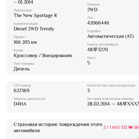
~ 01.2014
Привод
2WD
Поколение
The New Sportage R
Лот
42066446
Комплектация
Diesel 2WD Trendy
Коробка
Автоматическая (AT)
Пробег
166 205 км
Номер автомобиля
48루3270
Кузов
Кроссовер / Внедорожник
Мест
5
Тип топлива
Дизель
VIN номер
Количество смен владельца
622369
3
Модель двигателя
История изменения номера
D4HA
28.02.2014 — 48루XXX
Страховая история: повреждения этого
2
/
1 663 332 ₩ (10
автомобиля