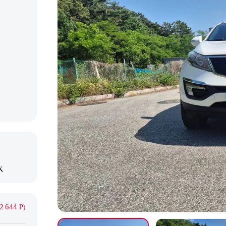
X
2 644 ₽)