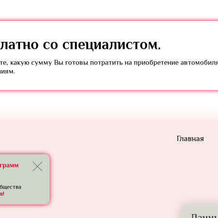
латно
со специалистом.
е, какую сумму Вы готовы потратить на приобретение автомобил
ниям.
Главная
еграмм
общества
в
!
Данны