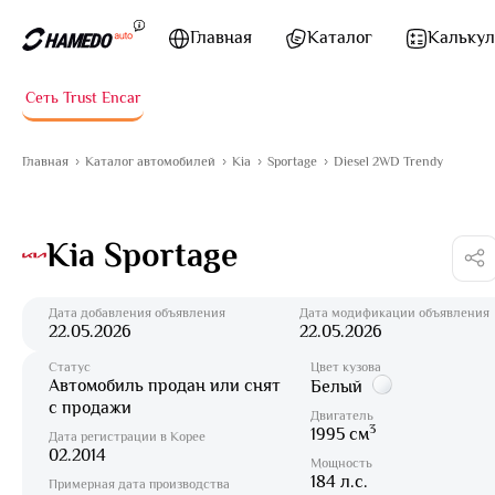
Перейти к содержимому
Главная
Каталог
Калькул
Сеть Trust Encar
Главная
Каталог автомобилей
Kia
Sportage
Diesel 2WD Trendy
Kia Sportage
Дата добавления объявления
Дата модификации объявления
22.05.2026
22.05.2026
Статус
Цвет кузова
Автомобиль продан или снят
Белый
с продажи
Двигатель
3
1995 см
Дата регистрации в Корее
02.2014
Мощность
184 л.с.
Примерная дата производства