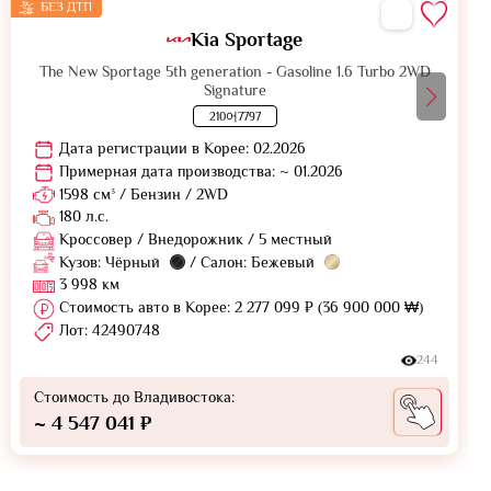
БЕЗ ДТП
Kia Sportage
The New Sportage 5th generation - Gasoline 1.6 Turbo 2WD
Signature
210어7797
Дата регистрации в Корее: 02.2026
Примерная дата производства: ~ 01.2026
1598 см³ / Бензин / 2WD
180 л.с.
Кроссовер / Внедорожник / 5 местный
Кузов: Чёрный
/ Салон: Бежевый
3 998 км
Стоимость авто в Корее: 2 277 099 ₽ (36 900 000 ₩)
Лот: 42490748
244
Стоимость до Владивостока:
~ 4 547 041 ₽