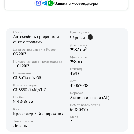
Заявка в мессенджеры
Статус
Цвет кузова
Автомобиль продан или
Чёрный
снят с продажи
Двигатель
3
Дата регистрации в Корее
2987 см
05.2017
Мощность
Примерная дата производства
258 л.с.
~ 01.2017
Привод
Поколение
4WD
GLS-Class X166
Лот
Комплектация
42067098
GLS350 d 4MATIC
Коробка
Пробег
Автоматическая (AT)
163 466 км
Номер автомобиля
Кузов
66어3476
Кроссовер / Внедорожник
Мест
Тип топлива
7
Дизель