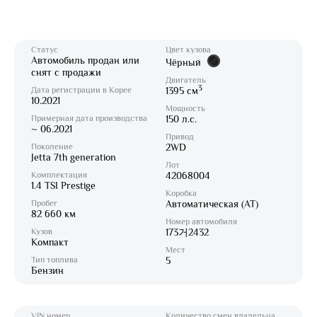
Статус
Цвет кузова
Автомобиль продан или
Чёрный
снят с продажи
Двигатель
3
Дата регистрации в Корее
1395 см
10.2021
Мощность
Примерная дата производства
150 л.с.
~ 06.2021
Привод
Поколение
2WD
Jetta 7th generation
Лот
Комплектация
42068004
1.4 TSI Prestige
Коробка
Пробег
Автоматическая (AT)
82 660 км
Номер автомобиля
Кузов
173거2432
Компакт
Мест
Тип топлива
5
Бензин
VIN номер
Количество смен владельца