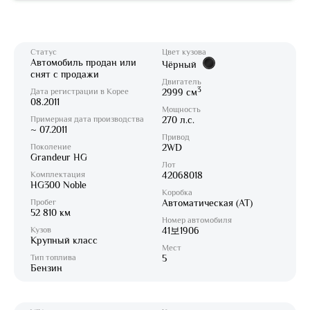
Статус
Цвет кузова
Автомобиль продан или
Чёрный
снят с продажи
Двигатель
3
Дата регистрации в Корее
2999 см
08.2011
Мощность
Примерная дата производства
270 л.с.
~ 07.2011
Привод
Поколение
2WD
Grandeur HG
Лот
Комплектация
42068018
HG300 Noble
Коробка
Пробег
Автоматическая (AT)
52 810 км
Номер автомобиля
Кузов
41보1906
Крупный класс
Мест
Тип топлива
5
Бензин