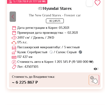
5 / 726 791 ₽ (11 777 518 ₩)
Hyundai Starex
The New Grand Starex - Freezer car
82고8573
Дата регистрации в Корее: 03.2021
Примерная дата производства: ~ 02.2021
2497 см³ / Дизель / 2WD
175 л.с.
Пассажирский микроавтобус / 3 местный
Кузов: Серебристый
/ Салон: Серый
137 427 км
Стоимость авто в Корее: 1 203 345 ₽ (19 500 000 ₩)
Лот: 42507303
2
Стоимость до Владивостока:
~ 6 225 867 ₽