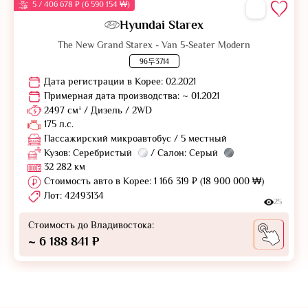
5 / 406 678 ₽ (6 590 154 ₩)
Hyundai Starex
The New Grand Starex - Van 5-Seater Modern
96두3714
Дата регистрации в Корее: 02.2021
Примерная дата производства: ~ 01.2021
2497 см³ / Дизель / 2WD
175 л.с.
Пассажирский микроавтобус / 5 местный
Кузов: Серебристый
/ Салон: Серый
32 282 км
Стоимость авто в Корее: 1 166 319 ₽ (18 900 000 ₩)
Лот: 42493134
25
Стоимость до Владивостока:
~ 6 188 841 ₽