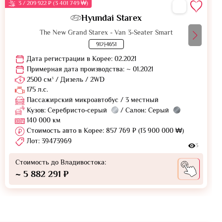
3 / 209 922 ₽ (3 401 749 ₩)
Hyundai Starex
The New Grand Starex - Van 3-Seater Smart
91가4651
Дата регистрации в Корее: 02.2021
Примерная дата производства: ~ 01.2021
2500 см³ / Дизель / 2WD
175 л.с.
Пассажирский микроавтобус / 3 местный
Кузов: Серебристо-серый
/ Салон: Серый
140 000 км
Стоимость авто в Корее: 857 769 ₽ (13 900 000 ₩)
Лот: 39473969
3
Стоимость до Владивостока:
~ 5 882 291 ₽