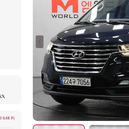
XX
9 648 ₽)