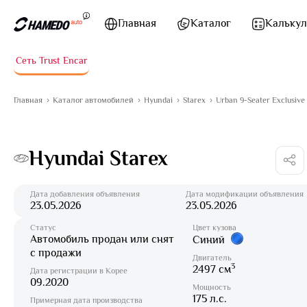
Перейти к содержимому
Главная
Каталог
Калькул
Сеть Trust Encar
Главная
Каталог автомобилей
Hyundai
Starex
Urban 9-Seater Exclusive
Hyundai Starex
Дата добавления объявления
Дата модификации объявления
23.05.2026
23.05.2026
Статус
Цвет кузова
Автомобиль продан или снят
Синий
с продажи
Двигатель
3
2497 см
Дата регистрации в Корее
09.2020
Мощность
175 л.с.
Примерная дата производства