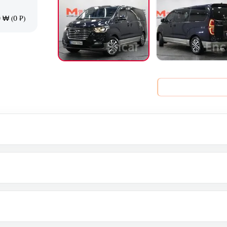
 ₩ (0 ₽)