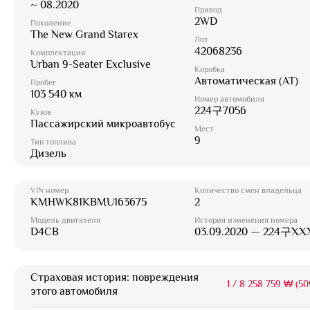
~ 08.2020
Привод
2WD
Поколение
The New Grand Starex
Лот
42068236
Комплектация
Urban 9-Seater Exclusive
Коробка
Автоматическая (AT)
Пробег
103 540 км
Номер автомобиля
224구7056
Кузов
Пассажирский микроавтобус
Мест
9
Тип топлива
Дизель
VIN номер
Количество смен владельца
KMHWK81KBMU163675
2
Модель двигателя
История изменения номера
D4CB
03.09.2020 — 224구XX
Страховая история: повреждения
1
/
8 258 759 ₩ (50
этого автомобиля