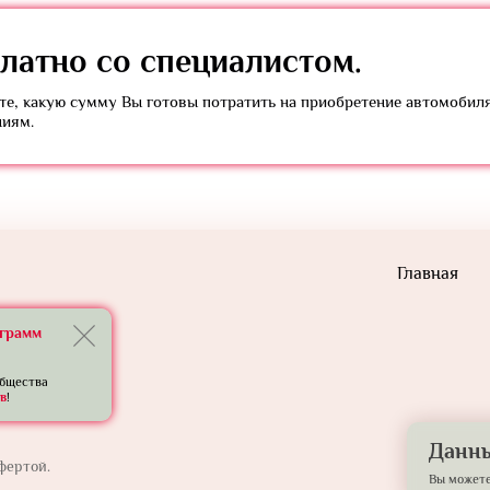
латно
со специалистом.
е, какую сумму Вы готовы потратить на приобретение автомобил
ниям.
Главная
еграмм
общества
в
!
Данны
фертой.
Вы можете