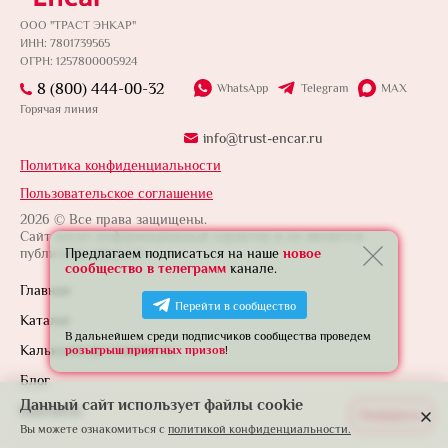
ООО "ТРАСТ ЭНКАР"
ИНН: 7801739565
ОГРН: 1257800005924
8 (800) 444-00-32
WhatsApp
Telegram
MAX
Горячая линия
info@trust-encar.ru
Политика конфиденциальности
Пользовательское соглашение
2026 © Все права защищены.
Сайт носит информационный характер и не является
публичной офертой.
Предлагаем подписаться на наше
новое
сообщество в телеграмм
канале.
Главная
Перейти в сообщество
Каталог
В дальнейшем среди подписчиков сообщества проведем
Калькулятор стоимости
розыгрыш приятных призов
!
Блог
Данный сайт использует файлы cookie
Контакты
Развернуть
Вы можете ознакомиться с
политикой конфиденциальности.