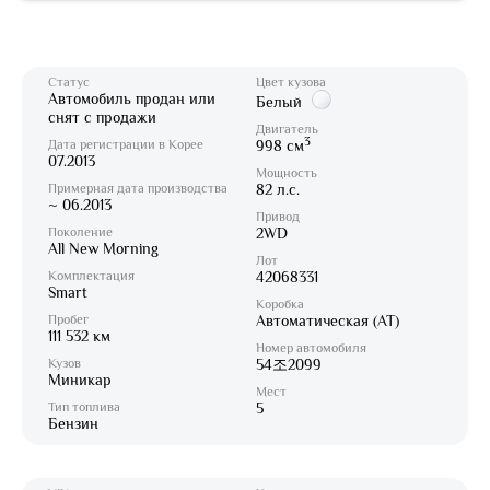
Статус
Цвет кузова
Автомобиль продан или
Белый
снят с продажи
Двигатель
3
Дата регистрации в Корее
998 см
07.2013
Мощность
Примерная дата производства
82 л.с.
~ 06.2013
Привод
Поколение
2WD
All New Morning
Лот
Комплектация
42068331
Smart
Коробка
Пробег
Автоматическая (AT)
111 532 км
Номер автомобиля
Кузов
54조2099
Миникар
Мест
Тип топлива
5
Бензин