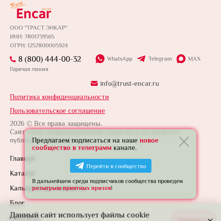
ООО "ТРАСТ ЭНКАР"
ИНН: 7801739565
ОГРН: 1257800005924
8 (800) 444-00-32
WhatsApp
Telegram
MAX
Горячая линия
info@trust-encar.ru
Политика конфиденциальности
Пользовательское соглашение
2026 © Все права защищены.
Сайт носит информационный характер и не является
публичной офертой.
Предлагаем подписаться на наше
новое
сообщество в телеграмм
канале.
Главная
Перейти в сообщество
Каталог
В дальнейшем среди подписчиков сообщества проведем
Калькулятор стоимости
розыгрыш приятных призов
!
Блог
Данный сайт использует файлы cookie
Контакты
Развернуть