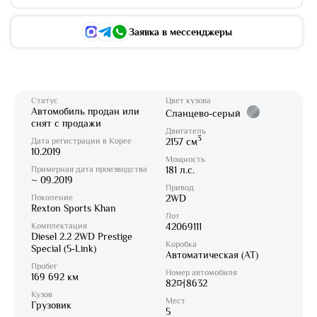
Заявка в мессенджеры
Статус
Цвет кузова
Автомобиль продан или
Сланцево-серый
снят с продажи
Двигатель
3
Дата регистрации в Корее
2157 см
10.2019
Мощность
Примерная дата производства
181 л.с.
~ 09.2019
Привод
Поколение
2WD
Rexton Sports Khan
Лот
Комплектация
42069111
Diesel 2.2 2WD Prestige
Коробка
Special (5-Link)
Автоматическая (AT)
Пробег
Номер автомобиля
169 692 км
82머8632
Кузов
Мест
Грузовик
5