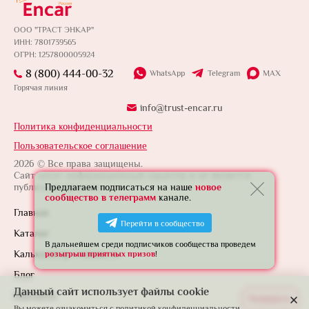
ООО "ТРАСТ ЭНКАР"
ИНН: 7801739565
ОГРН: 1257800005924
8 (800) 444-00-32
WhatsApp
Telegram
MAX
Горячая линия
info@trust-encar.ru
Политика конфиденциальности
Пользовательское соглашение
2026 © Все права защищены.
Сайт носит информационный характер и не является
публичной офертой.
Предлагаем подписаться на наше
новое
сообщество в телеграмм
канале.
Главная
Перейти в сообщество
Каталог
В дальнейшем среди подписчиков сообщества проведем
Калькулятор стоимости
розыгрыш приятных призов
!
Блог
Данный сайт использует файлы cookie
Контакты
Развернуть
Вы можете ознакомиться с
политикой конфиденциальности.