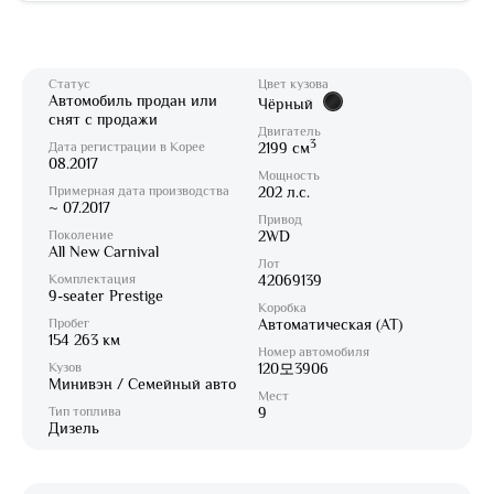
Статус
Цвет кузова
Автомобиль продан или
Чёрный
снят с продажи
Двигатель
3
Дата регистрации в Корее
2199 см
08.2017
Мощность
Примерная дата производства
202 л.с.
~ 07.2017
Привод
Поколение
2WD
All New Carnival
Лот
Комплектация
42069139
9-seater Prestige
Коробка
Пробег
Автоматическая (AT)
154 263 км
Номер автомобиля
Кузов
120모3906
Минивэн / Семейный авто
Мест
Тип топлива
9
Дизель