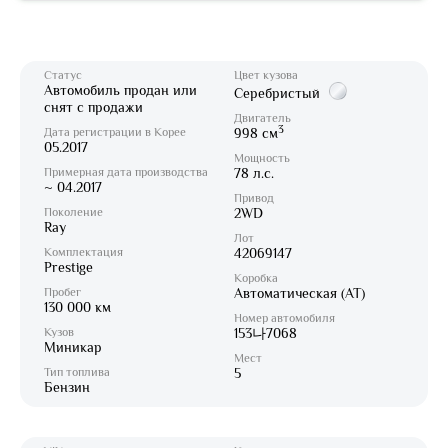
Статус
Цвет кузова
Автомобиль продан или
Серебристый
снят с продажи
Двигатель
3
Дата регистрации в Корее
998 см
05.2017
Мощность
Примерная дата производства
78 л.с.
~ 04.2017
Привод
Поколение
2WD
Ray
Лот
Комплектация
42069147
Prestige
Коробка
Пробег
Автоматическая (AT)
130 000 км
Номер автомобиля
Кузов
153나7068
Миникар
Мест
Тип топлива
5
Бензин