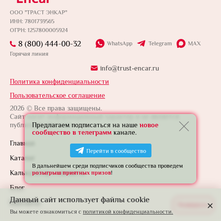
ООО "ТРАСТ ЭНКАР"
ИНН: 7801739565
ОГРН: 1257800005924
8 (800) 444-00-32
WhatsApp
Telegram
MAX
Горячая линия
info@trust-encar.ru
Политика конфиденциальности
Пользовательское соглашение
2026 © Все права защищены.
Сайт носит информационный характер и не является
публичной офертой.
Предлагаем подписаться на наше
новое
сообщество в телеграмм
канале.
Главная
Перейти в сообщество
Каталог
В дальнейшем среди подписчиков сообщества проведем
Калькулятор стоимости
розыгрыш приятных призов
!
Блог
Данный сайт использует файлы cookie
Контакты
Развернуть
Вы можете ознакомиться с
политикой конфиденциальности.