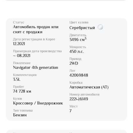
Статус
Цвет кузова
Автомобиль продан или
Серебристый
снят с продажи
Двигатель
3
Дата регистрации в Корее
3496 см
12.2021
Мощность
Примерная дата производства
450 л.с.
~ 08.2021
Привод
Поколение
2WD
Navigator 4th generation
Лот
Комплектация
42069848
3.5L
Коробка
Пробег
Автоматическая (AT)
74 728 км
Номер автомобиля
Кузов
222나6149
Кроссовер / Внедорожник
Мест
Тип топлива
7
Бензин