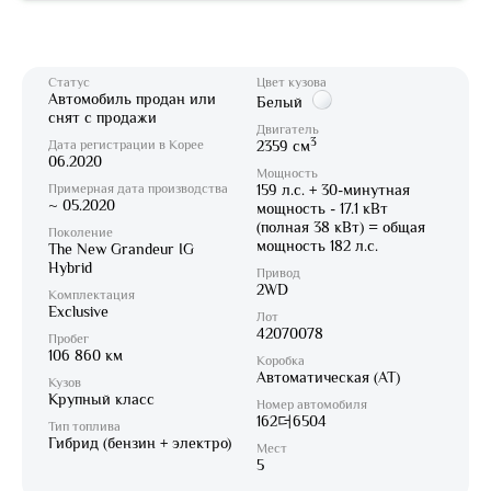
Статус
Цвет кузова
Автомобиль продан или
Белый
снят с продажи
Двигатель
3
Дата регистрации в Корее
2359 см
06.2020
Мощность
Примерная дата производства
159 л.с. + 30-минутная
~ 05.2020
мощность - 17.1 кВт
(полная 38 кВт) = общая
Поколение
мощность 182 л.с.
The New Grandeur IG
Hybrid
Привод
2WD
Комплектация
Exclusive
Лот
42070078
Пробег
106 860 км
Коробка
Автоматическая (AT)
Кузов
Крупный класс
Номер автомобиля
162더6504
Тип топлива
Гибрид (бензин + электро)
Мест
5