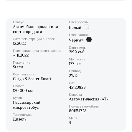
Статус
Цвет кузова
Автомобиль продан или
Белый
снят с продажи
Цвет салона
Дата регистрации в Корее
Чёрный
12.2022
Двигатель
Примерная дата производства
3
2199 см
~ 11.2022
Мощность
Поколение
177 л.с.
Staria
Привод
Комплектация
2WD
Cargo 3-Seater Smart
Лот
Пробег
42120828
120 000 км
Коробка
Кузов
Автоматическая (AT)
Пассажирский
Номер автомобиля
микроавтобус
801두1728
Тип топлива
Мест
Дизель
3