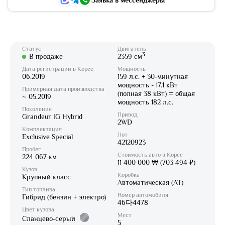
Заявка в мессенджеры
Статус
Двигатель
3
В продаже
2359 см
Дата регистрации в Корее
Мощность
06.2019
159 л.с. + 30-минутная
мощность - 17.1 кВт
Примерная дата производства
(полная 38 кВт) = общая
~ 05.2019
мощность 182 л.с.
Поколение
Привод
Grandeur IG Hybrid
2WD
Комплектация
Лот
Exclusive Special
42120923
Пробег
Стоимость авто в Корее
224 067 км
11 400 000 ₩ (703 494 ₽)
Кузов
Коробка
Крупный класс
Автоматическая (AT)
Тип топлива
Номер автомобиля
Гибрид (бензин + электро)
46다4478
Цвет кузова
Мест
Сланцево-серый
5