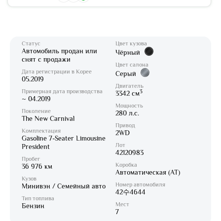
Статус
Цвет кузова
Автомобиль продан или
Чёрный
снят с продажи
Цвет салона
Дата регистрации в Корее
Серый
05.2019
Двигатель
Примерная дата производства
3
3342 см
~ 04.2019
Мощность
Поколение
280 л.с.
The New Carnival
Привод
Комплектация
2WD
Gasoline 7-Seater Limousine
Лот
President
42120983
Пробег
Коробка
36 976 км
Автоматическая (AT)
Кузов
Номер автомобиля
Минивэн / Семейный авто
42수4644
Тип топлива
Мест
Бензин
7