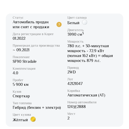
Статус
Цвет салона
Автомобиль продан
Белый
?
или снят с продажи
Двигатель
3
Дата регистрации в Корее
3990 см
01.2022
Мощность
Примерная дата производства
780 л.с. + 30-минутная
~ 09.2021
мощность - 72.9 кВт
(полная 162 кВт) = общая
Поколение
мощность 879 л.с.
SF90 Stradale
Привод
Комплектация
2WD
4.0
Лот
Пробег
42121047
5 900 км
Коробка
Кузов
Автоматическая (AT)
Спорткар
Номер автомобиля
Тип топлива
124보2888
Гибрид (бензин + электро)
Мест
Цвет кузова
2
Жёлтый