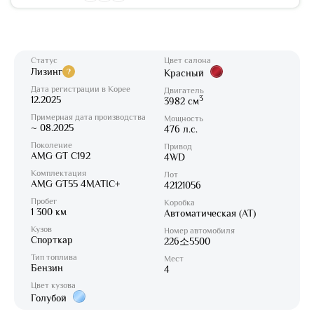
Статус
Цвет салона
Лизинг
?
Красный
Дата регистрации в Корее
Двигатель
12.2025
3
3982 см
Примерная дата производства
Мощность
~ 08.2025
476 л.с.
Поколение
Привод
AMG GT C192
4WD
Комплектация
Лот
AMG GT55 4MATIC+
42121056
Пробег
Коробка
1 300 км
Автоматическая (AT)
Кузов
Номер автомобиля
Спорткар
226소5500
Тип топлива
Мест
Бензин
4
Цвет кузова
Голубой