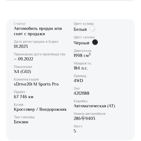
Статус
Цвет кузова
Автомобиль продан или
Белый
снят с продажи
Цвет салона
Дата регистрации в Корее
Чёрный
01.2023
Двигатель
Примерная дата производства
3
1998 см
~ 09.2022
Мощность
Поколение
184 л.с.
X4 (G02)
Привод
Комплектация
4WD
xDrive20i M Sports Pro
Лот
Пробег
42121188
67 746 км
Коробка
Кузов
Автоматическая (AT)
Кроссовер / Внедорожник
Номер автомобиля
Тип топлива
286두9403
Бензин
Мест
5