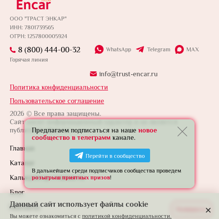
ООО "ТРАСТ ЭНКАР"
ИНН: 7801739565
ОГРН: 1257800005924
8 (800) 444-00-32
WhatsApp
Telegram
MAX
Горячая линия
info@trust-encar.ru
Политика конфиденциальности
Пользовательское соглашение
2026 © Все права защищены.
Сайт носит информационный характер и не является
публичной офертой.
Предлагаем подписаться на наше
новое
сообщество в телеграмм
канале.
Главная
Перейти в сообщество
Каталог
В дальнейшем среди подписчиков сообщества проведем
Калькулятор стоимости
розыгрыш приятных призов
!
Блог
Данный сайт использует файлы cookie
Контакты
Развернуть
Вы можете ознакомиться с
политикой конфиденциальности.