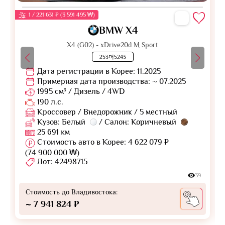
1 / 221 631 ₽ (3 591 495 ₩)
BMW X4
X4 (G02) - xDrive20d M Sport
253머5243
Дата регистрации в Корее: 11.2025
Примерная дата производства: ~ 07.2025
1995 см³ / Дизель / 4WD
190 л.с.
Кроссовер / Внедорожник / 5 местный
Кузов: Белый
/ Салон: Коричневый
25 691 км
Стоимость авто в Корее: 4 622 079 ₽
(74 900 000 ₩)
Лот: 42498715
39
Стоимость до Владивостока:
~ 7 941 824 ₽