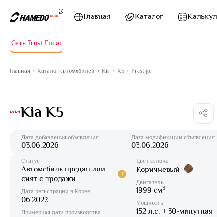
Перейти к содержимому
Главная
Каталог
Калькул
Сеть Trust Encar
Главная
Каталог автомобилей
Kia
K5
Prestige
Kia K5
Дата добавления объявления
Дата модификации объявления
03.06.2026
03.06.2026
Статус
Цвет салона
Автомобиль продан или
Коричневый
?
снят с продажи
Двигатель
3
1999 см
Дата регистрации в Корее
06.2022
Мощность
152 л.с. + 30-минутная
Примерная дата производства