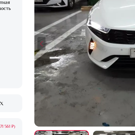
олная
ность
XX
71 561 ₽)