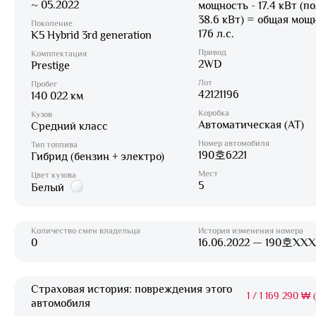
~ 05.2022
мощность - 17.4 кВт (п
38.6 кВт) = общая мощ
Поколение
176 л.с.
K5 Hybrid 3rd generation
Привод
Комплектация
2WD
Prestige
Лот
Пробег
42121196
140 022 км
Коробка
Кузов
Автоматическая (AT)
Средний класс
Номер автомобиля
Тип топлива
190호6221
Гибрид (бензин + электро)
Мест
Цвет кузова
5
Белый
Количество смен владельца
История изменения номера
0
16.06.2022 — 190호XX
Страховая история: повреждения этого
1
/
1 169 290 ₩ (
автомобиля