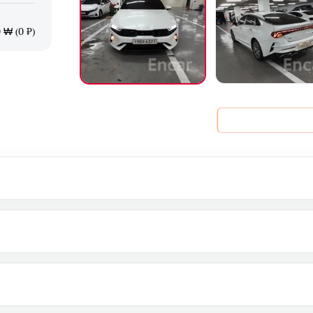
 ₩ (0 ₽)