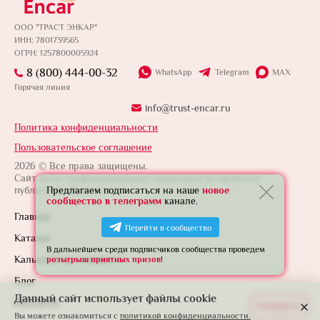
ООО "ТРАСТ ЭНКАР"
ИНН: 7801739565
ОГРН: 1257800005924
8 (800) 444-00-32
WhatsApp
Telegram
MAX
Горячая линия
info@trust-encar.ru
Политика конфиденциальности
Пользовательское соглашение
2026 © Все права защищены.
Сайт носит информационный характер и не является
публичной офертой.
Предлагаем подписаться на наше
новое
сообщество в телеграмм
канале.
Главная
Перейти в сообщество
Каталог
В дальнейшем среди подписчиков сообщества проведем
Калькулятор стоимости
розыгрыш приятных призов
!
Блог
Данный сайт использует файлы cookie
Контакты
Развернуть
Вы можете ознакомиться с
политикой конфиденциальности.