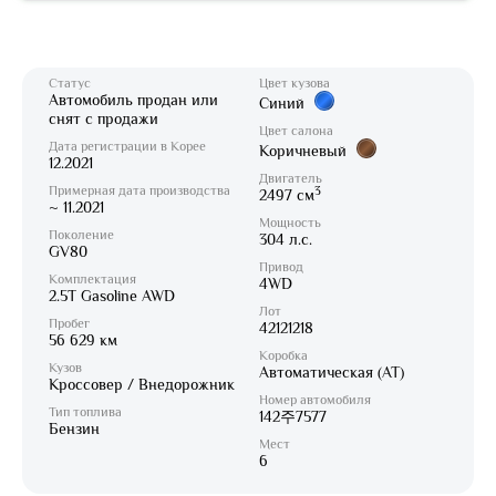
Статус
Цвет кузова
Автомобиль продан или
Синий
снят с продажи
Цвет салона
Дата регистрации в Корее
Коричневый
12.2021
Двигатель
Примерная дата производства
3
2497 см
~ 11.2021
Мощность
Поколение
304 л.с.
GV80
Привод
Комплектация
4WD
2.5T Gasoline AWD
Лот
Пробег
42121218
56 629 км
Коробка
Кузов
Автоматическая (AT)
Кроссовер / Внедорожник
Номер автомобиля
Тип топлива
142주7577
Бензин
Мест
6