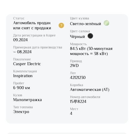
Статус
Цвет кузова
Автомобиль продан
Светло-зелёный
?
или снят с продажи
Цвет салона
Дата регистрации в Корее
Чёрный
09.2024
Мощность
Примерная дата производства
84.5 кВт (30-минутная
~ 08.2024
мощность = 38 кВт)
Поколение
Привод
Casper Electric
2WD
Комплектация
Лот
Inspiration
42121230
Пробег
Коробка
6 900 км
Автоматическая (AT)
Кузов
Номер автомобиля
Малолитражка
15루8224
Тип топлива
Мест
Электро
4