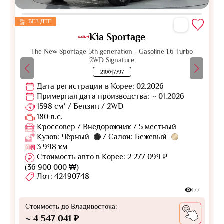
БЕЗ ДТП
Kia Sportage
The New Sportage 5th generation - Gasoline 1.6 Turbo
2WD Signature
210어7797
Дата регистрации в Корее: 02.2026
Примерная дата производства: ~ 01.2026
1598 см³ / Бензин / 2WD
180 л.с.
Кроссовер / Внедорожник / 5 местный
Кузов: Чёрный
/ Салон: Бежевый
3 998 км
Стоимость авто в Корее: 2 277 099 ₽
(36 900 000 ₩)
Лот: 42490748
177
Стоимость до Владивостока:
~ 4 547 041 ₽