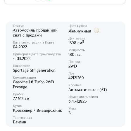
Статус
Цвет кузова
Автомобиль продан или
Жемчужный
снят с продажи
Двигатель
3
Дата регистрации в Корее
1598 см
04.2022
Мощность
Примерная дата производства
180 л.с.
~ 03.2022
Привод
Поколение
2WD
Sportage 5th generation
Лот
Комплектация
42121269
Gasoline 1.6 Turbo 2WD
Коробка
Prestige
Автоматическая (AT)
Пробег
Номер автомобиля
77 513 км
314거2925
Кузов
Мест
Кроссовер / Внедорожник
5
Тип топлива
Бензин