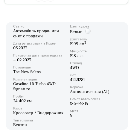
Статус
Цвет кузова
Автомобиль продан или
Белый
снят с продажи
Двигатель
3
Дата регистрации в Корее
1999 см
03.2023
Мощность
Примерная дата производства
198 л.с.
~ 02.2023
Привод
Поколение
4WD
The New Seltos
Лот
Комплектация
42121281
Gasoline 1.6 Turbo 4WD
Коробка
Signature
Автоматическая (AT)
Пробег
Номер автомобиля
24 402 км
186소5815
Кузов
Мест
Кроссовер / Внедорожник
5
Тип топлива
Бензин