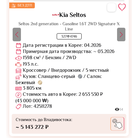
БЕЗ ДТП
Kia Seltos
Seltos 2nd generation - Gasoline 1.6T 2WD Signature X
Line
327루4746
Дата регистрации в Корее: 04.2026
Примерная дата производства: ~ 03.2026
1598 см³ / Бензин / 2WD
193 л.с.
Кроссовер / Внедорожник / 5 местный
Кузов: Сланцево-серый
/ Салон:
Бежевый
3 805 км
Стоимость авто в Корее: 2 653 530 ₽
(43 000 000 ₩)
Лот: 42511278
34
Стоимость до Владивостока:
~ 5 143 272 ₽