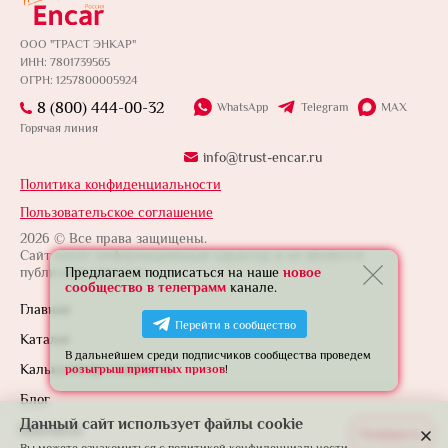
ООО "ТРАСТ ЭНКАР"
ИНН: 7801739565
ОГРН: 1257800005924
8 (800) 444-00-32
WhatsApp
Telegram
MAX
Горячая линия
info@trust-encar.ru
Политика конфиденциальности
Пользовательское соглашение
2026 © Все права защищены.
Сайт носит информационный характер и не является
публичной офертой.
Предлагаем подписаться на наше
новое
сообщество в телеграмм
канале.
Главная
Перейти в сообщество
Каталог
В дальнейшем среди подписчиков сообщества проведем
Калькулятор стоимости
розыгрыш приятных призов
!
Блог
Данный сайт использует файлы cookie
Контакты
Развернуть