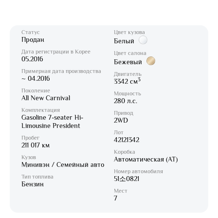
Статус
Цвет кузова
Продан
Белый
Дата регистрации в Корее
Цвет салона
05.2016
Бежевый
Примерная дата производства
Двигатель
~ 04.2016
3
3342 см
Поколение
Мощность
All New Carnival
280 л.с.
Комплектация
Привод
Gasoline 7-seater Hi-
2WD
Limousine President
Лот
Пробег
42121342
211 017 км
Коробка
Кузов
Автоматическая (AT)
Минивэн / Семейный авто
Номер автомобиля
Тип топлива
51소0821
Бензин
Мест
7