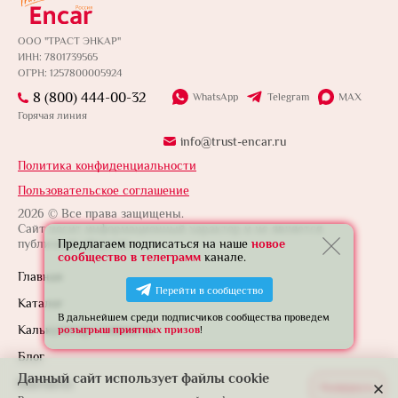
ООО "ТРАСТ ЭНКАР"
ИНН: 7801739565
ОГРН: 1257800005924
8 (800) 444-00-32
WhatsApp
Telegram
MAX
Горячая линия
info@trust-encar.ru
Политика конфиденциальности
Пользовательское соглашение
2026 © Все права защищены.
Сайт носит информационный характер и не является
публичной офертой.
Предлагаем подписаться на наше
новое
сообщество в телеграмм
канале.
Главная
Перейти в сообщество
Каталог
В дальнейшем среди подписчиков сообщества проведем
Калькулятор стоимости
розыгрыш приятных призов
!
Блог
Данный сайт использует файлы cookie
Контакты
Развернуть