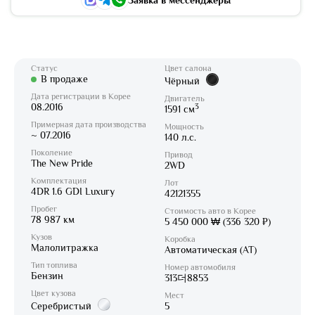
Заявка в мессенджеры
Статус
Цвет салона
В продаже
Чёрный
Дата регистрации в Корее
Двигатель
08.2016
3
1591 см
Примерная дата производства
Мощность
~ 07.2016
140 л.с.
Поколение
Привод
The New Pride
2WD
Комплектация
Лот
4DR 1.6 GDI Luxury
42121355
Пробег
Стоимость авто в Корее
78 987 км
5 450 000 ₩ (336 320 ₽)
Кузов
Коробка
Малолитражка
Автоматическая (AT)
Тип топлива
Номер автомобиля
Бензин
313더8853
Цвет кузова
Мест
Серебристый
5