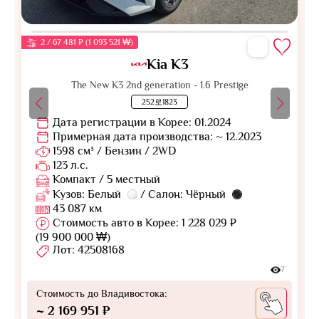
2 / 67 481 ₽ (1 093 521 ₩)
Kia K3
The New K3 2nd generation - 1.6 Prestige
252로1823
Дата регистрации в Корее: 01.2024
Примерная дата производства: ~ 12.2023
1598 см³ / Бензин / 2WD
123 л.с.
Компакт / 5 местный
Кузов: Белый
/ Салон: Чёрный
43 087 км
Стоимость авто в Корее: 1 228 029 ₽
(19 900 000 ₩)
Лот: 42508168
7
Стоимость до Владивостока:
~ 2 169 951 ₽