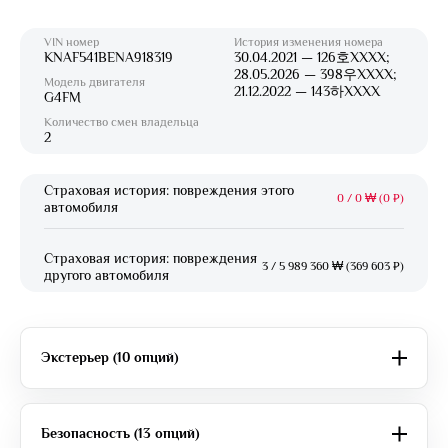
VIN номер
История изменения номера
KNAF541BENA918319
30.04.2021 — 126호XXXX;
28.05.2026 — 398우XXXX;
Модель двигателя
21.12.2022 — 143하XXXX
G4FM
Количество смен владельца
2
Страховая история: повреждения этого
0
/
0 ₩ (0 ₽)
автомобиля
Страховая история: повреждения
3
/
5 989 360 ₩ (369 603 ₽)
другого автомобиля
Экстерьер (10 опций)
Безопасность (13 опций)