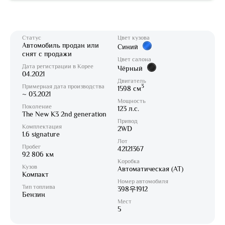
Статус
Цвет кузова
Автомобиль продан или
Синий
снят с продажи
Цвет салона
Дата регистрации в Корее
Чёрный
04.2021
Двигатель
Примерная дата производства
3
1598 см
~ 03.2021
Мощность
Поколение
123 л.с.
The New K3 2nd generation
Привод
Комплектация
2WD
1.6 signature
Лот
Пробег
42121367
92 806 км
Коробка
Кузов
Автоматическая (AT)
Компакт
Номер автомобиля
Тип топлива
398우1912
Бензин
Мест
5