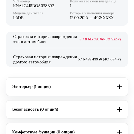
VIN номер
Количество смен владельца
KNALC418BGA038592
1
Модель двигателя
История изменения номера
L6DB
12.09.2016 — 49저XXXX
Страховая история: повреждения
8
/
8 613 390 ₩ (531 532 ₽)
этого автомобиля
Страховая история: повреждения
6
/
6 499 499 ₩ (401 084 ₽)
другого автомобиля
Экстерьер (1 опция)
Безопасность (0 опций)
Комфортные функции (0 опций)