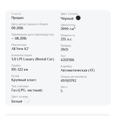
Статус
Цвет салона
Продан
Чёрный
Дата регистрации в Корее
Двигатель
09.2016
3
2999 см
Примерная дата производства
Мощность
~ 08.2016
235 л.с.
Поколение
Привод
All New K7
2WD
Комплектация
Лот
3.0 LPI Luxury (Rental Car)
42121396
Пробег
Коробка
105 322 км
Автоматическая (AT)
Кузов
Номер автомобиля
Крупный класс
49저0792
Тип топлива
Мест
Газ (LPG, частный)
5
Цвет кузова
Белый