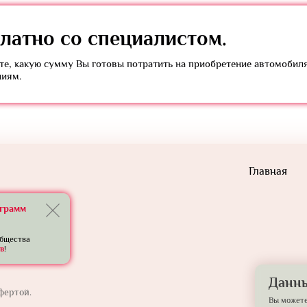
латно
со специалистом.
е, какую сумму Вы готовы потратить на приобретение автомобил
ниям.
Главная
еграмм
общества
в
!
Данны
фертой.
Вы можете