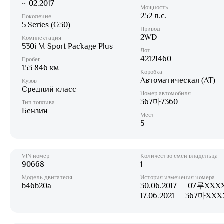
~ 02.2017
Мощность
252 л.с.
Поколение
5 Series (G30)
Привод
2WD
Комплектация
530i M Sport Package Plus
Лот
42121460
Пробег
153 846 км
Коробка
Автоматическая (AT)
Кузов
Средний класс
Номер автомобиля
367마7360
Тип топлива
Бензин
Мест
5
VIN номер
Количество смен владельца
90668
1
Модель двигателя
История изменения номера
b46b20a
30.06.2017 — 07루XXX
17.06.2021 — 367마XXX