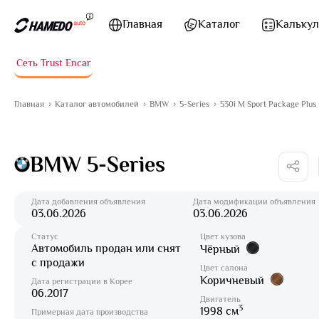
Перейти к содержимому
Главная
Каталог
Калькул
Сеть Trust Encar
Главная
Каталог автомобилей
BMW
5-Series
530i M Sport Package Plus
BMW 5-Series
Дата добавления объявления
Дата модификации объявления
03.06.2026
03.06.2026
Статус
Цвет кузова
Автомобиль продан или снят
Чёрный
с продажи
Цвет салона
Коричневый
Дата регистрации в Корее
06.2017
Двигатель
3
1998 см
Примерная дата производства