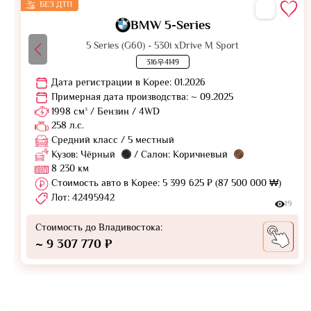
БЕЗ ДТП
BMW 5-Series
5 Series (G60) - 530i xDrive M Sport
316우4149
Дата регистрации в Корее: 01.2026
Примерная дата производства: ~ 09.2025
1998 см³ / Бензин / 4WD
258 л.с.
Средний класс / 5 местный
Кузов: Чёрный
/ Салон: Коричневый
8 230 км
Стоимость авто в Корее: 5 399 625 ₽ (87 500 000 ₩)
Лот: 42495942
19
Стоимость до Владивостока:
~ 9 307 770 ₽