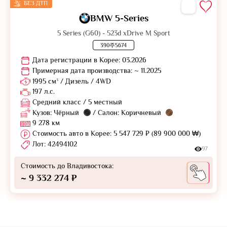
БЕЗ ДТП
BMW 5-Series
5 Series (G60) - 523d xDrive M Sport
390주5674
Дата регистрации в Корее: 03.2026
Примерная дата производства: ~ 11.2025
1995 см³ / Дизель / 4WD
197 л.с.
Средний класс / 5 местный
Кузов: Чёрный
/ Салон: Коричневый
9 278 км
Стоимость авто в Корее: 5 547 729 ₽ (89 900 000 ₩)
Лот: 42494102
97
Стоимость до Владивостока:
~ 9 332 274 ₽