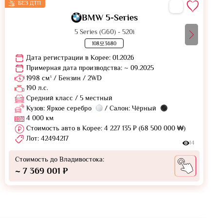
БЕЗ ДТП
BMW 5-Series
5 Series (G60) - 520i
108모3680
Дата регистрации в Корее: 01.2026
Примерная дата производства: ~ 09.2025
1998 см³ / Бензин / 2WD
190 л.с.
Средний класс / 5 местный
Кузов: Яркое серебро
/ Салон: Чёрный
4 000 км
Стоимость авто в Корее: 4 227 135 ₽ (68 500 000 ₩)
Лот: 42494217
14
Стоимость до Владивостока:
~ 7 369 001 ₽